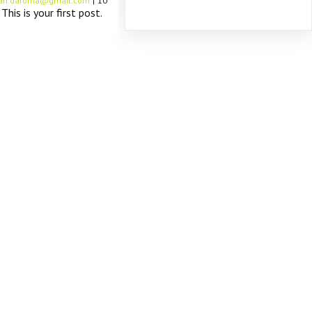
an.daroma@gmail.com
|
10
is is your first post.